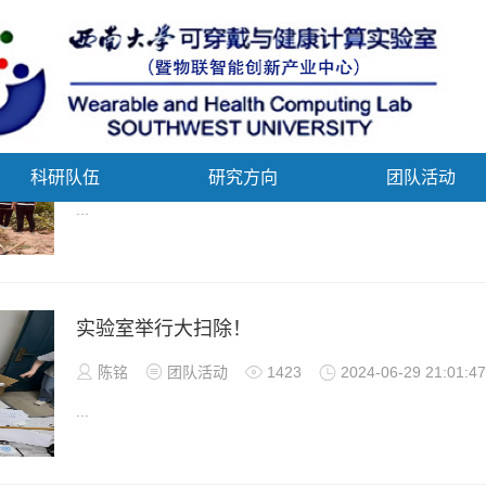
张衡教授携学生开展危险岩石体原位多维特征评

稂时盼

团队活动

804

2024-10-15 21:53:4
科研队伍
研究方向
团队活动
...
实验室举行大扫除！

陈铭

团队活动

1423

2024-06-29 21:01:47
...