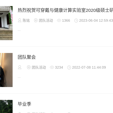
热烈祝贺可穿戴与健康计算实验室2020级硕士

陈铭

团队活动

1366

2023-06-04 12:59:43
...
团队聚会


团队活动

3234

2022-07-08 11:44:09
...
毕业季