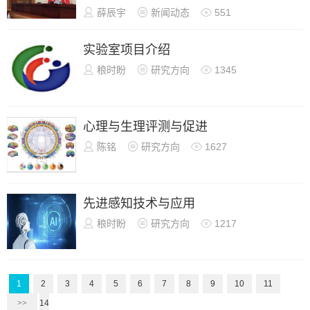

薛辰宇

新闻动态

551
实验室项目介绍

稂时盼

研究方向

1345
心理与生理评测与促进

陈铭

研究方向

1627
先进感知技术与应用

稂时盼

研究方向

1217
1
2
3
4
5
6
7
8
9
10
11
>>
14