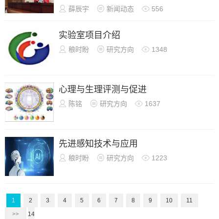

薛辰宇

新闻动态

556
实验室项目介绍

稂时盼

研究方向

1348
心理与生理评测与促进

陈铭

研究方向

1637
先进感知技术与应用

稂时盼

研究方向

1223
1
2
3
4
5
6
7
8
9
10
11
>>
14